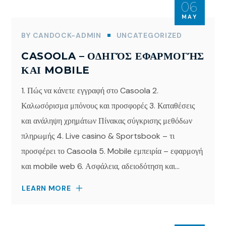
06
MAY
BY
CANDOCK-ADMIN
UNCATEGORIZED
CASOOLA – ΟΔΗΓΌΣ ΕΦΑΡΜΟΓΉΣ
ΚΑΙ MOBILE
1. Πώς να κάνετε εγγραφή στο Casoola 2.
Καλωσόρισμα μπόνους και προσφορές 3. Καταθέσεις
και ανάληψη χρημάτων Πίνακας σύγκρισης μεθόδων
πληρωμής 4. Live casino & Sportsbook – τι
προσφέρει το Casoola 5. Mobile εμπειρία – εφαρμογή
και mobile web 6. Ασφάλεια, αδειοδότηση και...
LEARN MORE