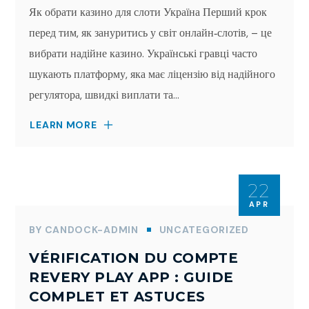
Як обрати казино для слоти Україна Перший крок
перед тим, як зануритись у світ онлайн‑слотів, – це
вибрати надійне казино. Українські гравці часто
шукають платформу, яка має ліцензію від надійного
регулятора, швидкі виплати та...
LEARN MORE
22
APR
BY
CANDOCK-ADMIN
UNCATEGORIZED
VÉRIFICATION DU COMPTE
REVERY PLAY APP : GUIDE
COMPLET ET ASTUCES