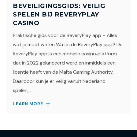
BEVEILIGINGSGIDS: VEILIG
SPELEN BIJ REVERYPLAY
CASINO
Praktische gids voor de ReveryPlay app – Alles
wat je moet weten Wat is de ReveryPlay app? De
ReveryPlay app is een mobiele casino‑platform
dat in 2022 gelanceerd werd en inmiddels een
licentie heeft van de Malta Gaming Authority.
Daardoor kun je er veilig vanuit Nederland
spelen,...
LEARN MORE