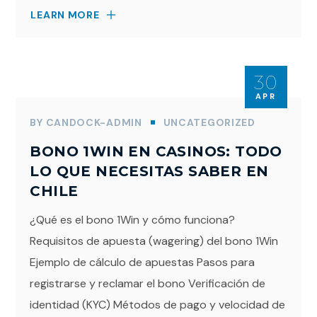
LEARN MORE
30
APR
BY
CANDOCK-ADMIN
UNCATEGORIZED
BONO 1WIN EN CASINOS: TODO
LO QUE NECESITAS SABER EN
CHILE
¿Qué es el bono 1Win y cómo funciona?
Requisitos de apuesta (wagering) del bono 1Win
Ejemplo de cálculo de apuestas Pasos para
registrarse y reclamar el bono Verificación de
identidad (KYC) Métodos de pago y velocidad de