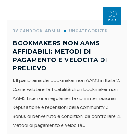
09
MAY
BY
CANDOCK-ADMIN
UNCATEGORIZED
BOOKMAKERS NON AAMS
AFFIDABILI: METODI DI
PAGAMENTO E VELOCITÀ DI
PRELIEVO
1. Il panorama dei bookmaker non AAMS in Italia 2.
Come valutare l’affidabilità di un bookmaker non
AAMS Licenze e regolamentazioni internazionali
Reputazione e recensioni della community 3.
Bonus di benvenuto e condizioni da controllare 4.
Metodi di pagamento e velocità...