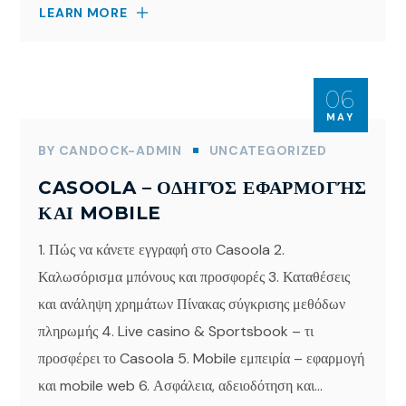
LEARN MORE
06
MAY
BY
CANDOCK-ADMIN
UNCATEGORIZED
CASOOLA – ΟΔΗΓΌΣ ΕΦΑΡΜΟΓΉΣ
ΚΑΙ MOBILE
1. Πώς να κάνετε εγγραφή στο Casoola 2.
Καλωσόρισμα μπόνους και προσφορές 3. Καταθέσεις
και ανάληψη χρημάτων Πίνακας σύγκρισης μεθόδων
πληρωμής 4. Live casino & Sportsbook – τι
προσφέρει το Casoola 5. Mobile εμπειρία – εφαρμογή
και mobile web 6. Ασφάλεια, αδειοδότηση και...